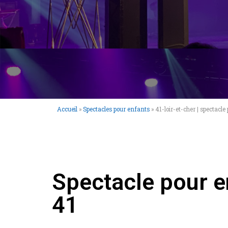
Accueil
»
Spectacles pour enfants
»
41-loir-et-cher | spectacl
Spectacle pour e
41