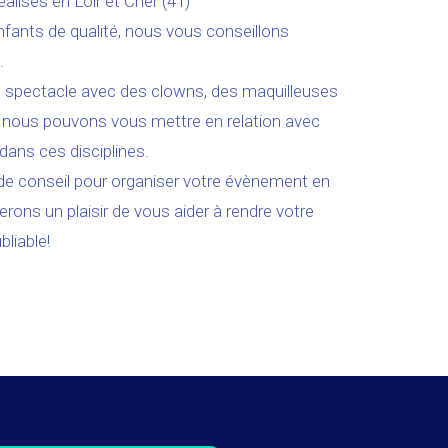
alisés en Loir et Cher (41)
nfants de qualité, nous vous conseillons
.
le spectacle avec des clowns, des maquilleuses
 nous pouvons vous mettre en relation avec
dans ces disciplines.
de conseil pour organiser votre évènement en
rons un plaisir de vous aider à rendre votre
liable!