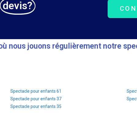
n
devis?
CON
ù nous jouons régulièrement notre spec
Spectacle pour enfants 61
Spect
Spectacle pour enfants 37
Spect
Spectacle pour enfants 35