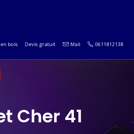
 en bois
Devis gratuit
Mail
0611812138
et Cher 41