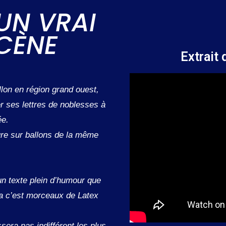
 UN VRAI
CÈNE
Extrait
lon en région grand ouest,
r ses lettres de noblesses à
ée.
ure sur ballons de la même
un texte plein d’humour que
a c’est morceaux de Latex
sera pas indifférent les plus