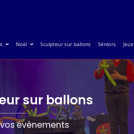
es
Noël
Sculpteur sur ballons
Séniors
Jeux
eur sur ballons
s vos évènements