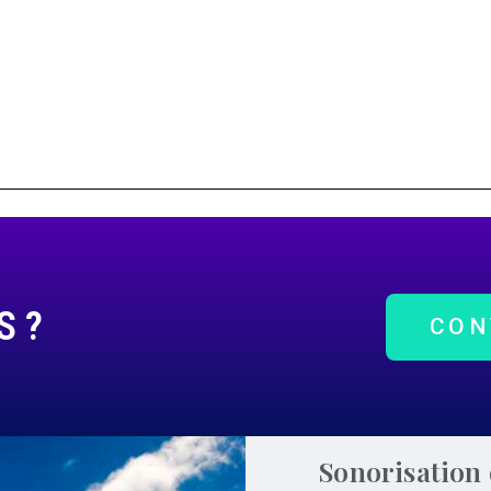
S ?
CON
Sonorisation 