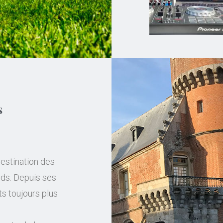
s
destination des
nds. Depuis ses
ts toujours plus