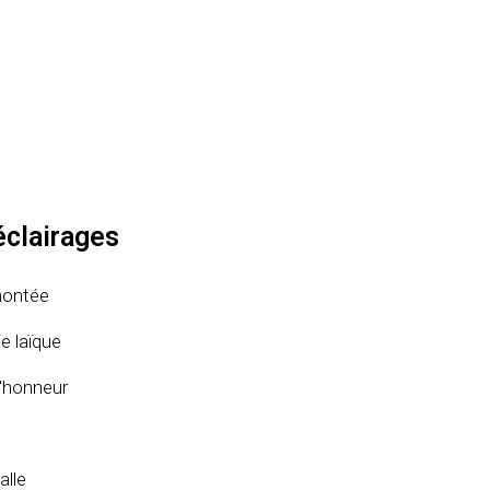
éclairages
montée
e laïque
'honneur
alle