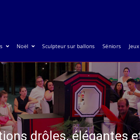
es
Noël
Sculpteur sur ballons
Séniors
Jeux
ions drôles, élégantes et