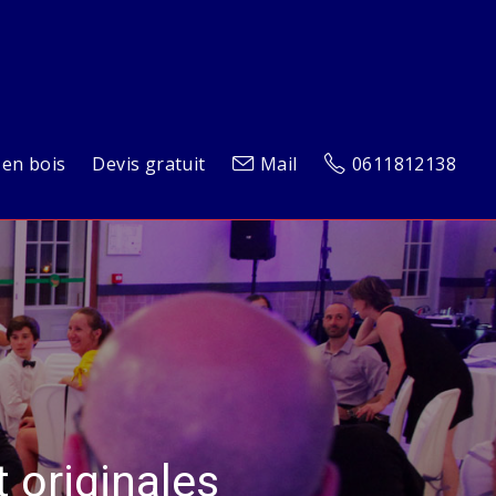
 en bois
Devis gratuit
Mail
0611812138
 originales