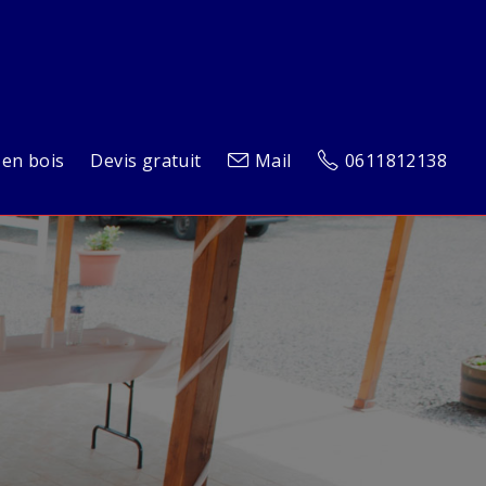
 en bois
Devis gratuit
Mail
0611812138