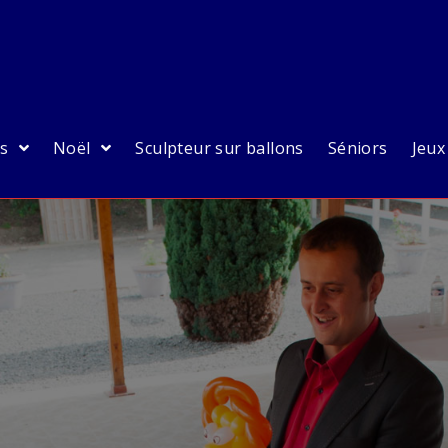
es
Noël
Sculpteur sur ballons
Séniors
Jeux