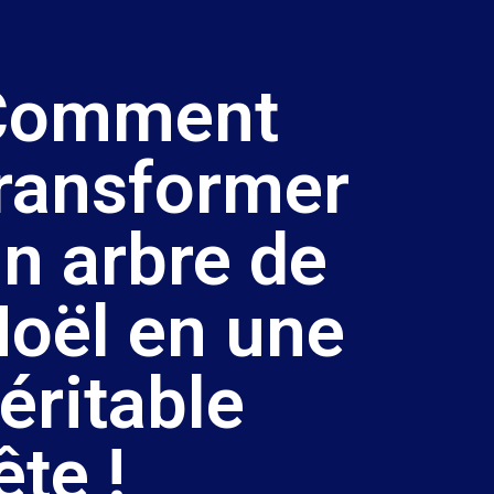
Comment
ransformer
n arbre de
oël en une
éritable
ête !