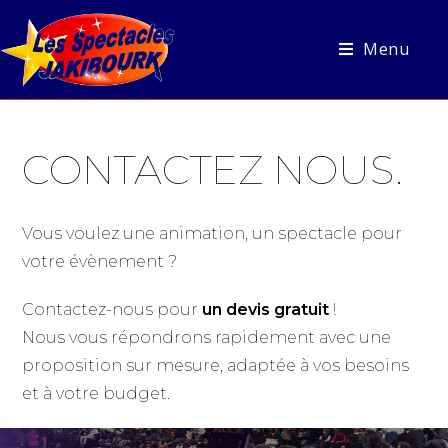
Menu
CONTACTEZ NOUS.
Vous voulez une animation, un spectacle pour
votre évènement ?
Contactez-nous pour
un devis gratuit
!
Nous vous répondrons rapidement avec une
proposition sur mesure, adaptée à vos besoins
et à votre budget.