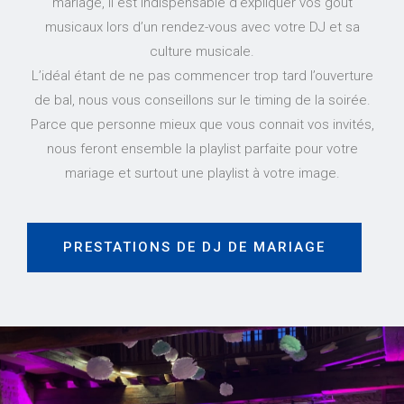
mariage, il est indispensable d’expliquer vos goût
musicaux lors d’un rendez-vous avec votre DJ et sa
culture musicale.
L’idéal étant de ne pas commencer trop tard l’ouverture
de bal, nous vous conseillons sur le timing de la soirée.
Parce que personne mieux que vous connait vos invités,
nous feront ensemble la playlist parfaite pour votre
mariage et surtout une playlist à votre image.
PRESTATIONS DE DJ DE MARIAGE