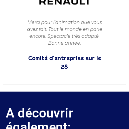
 et
Merci pour l'animation que vous
après-
avez fait. Tout le monde en parle
ur.
encore. Spectacle très adapté.
Bonne année.
Comité d'entreprise sur le
28
A découvrir
également: